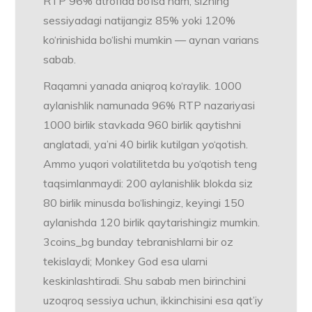
RTP 96% atrofida bo‘lsa ham, sizning
sessiyadagi natijangiz 85% yoki 120%
ko‘rinishida bo‘lishi mumkin — aynan varians
sabab.
Raqamni yanada aniqroq ko‘raylik. 1000
aylanishlik namunada 96% RTP nazariyasi
1000 birlik stavkada 960 birlik qaytishni
anglatadi, ya’ni 40 birlik kutilgan yo‘qotish.
Ammo yuqori volatilitetda bu yo‘qotish teng
taqsimlanmaydi: 200 aylanishlik blokda siz
80 birlik minusda bo‘lishingiz, keyingi 150
aylanishda 120 birlik qaytarishingiz mumkin.
3coins_bg bunday tebranishlarni bir oz
tekislaydi; Monkey God esa ularni
keskinlashtiradi. Shu sabab men birinchini
uzoqroq sessiya uchun, ikkinchisini esa qat’iy