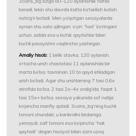
3coins_bg sizga 80–120 aylanishlik nafas
beradi, lekin shu davrda katta ko‘tarilish kutish
noto‘g‘ri bo‘ladi. Men yo‘qotgan sessiyalarda
aynan shu xato qilingan: o‘yin “faol” ko‘ringani
uchun, aslida esa u kichik qaytishlar bilan
kuchli pasayishni vaqtincha yashirgan.
Amaliy hisob:
1 birlik stavka, 120 aylanish,
o‘rtacha urish chastotasi 11 aylanishda bir
marta bo‘lsa, taxminan 10 ta qayd etiladigan
urish bo‘ladi. Agar shu urishlarning 7 tasi 0,6x
atrofida bo‘lsa, 2 tasi 2x–4x oralig‘ida, faqat 1
tasi 15x+ bo‘lsa, sessiya yakunida sof natija
ko‘pincha manfiy qoladi. 3coins_bg’ning kuchli
tomoni shundaki, u bankrollni birdaniga
yemaydi; zaif tomoni esa ko‘pincha “hali
qaytadi” degan hissiyot bilan sizni uzoq