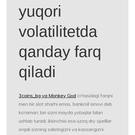
yuqori
volatilitetda
qanday farq
qiladi
3coins_bg va Monkey God
o‘rtasidagi farqni
men bir slot sharhi emas, bankroll sinovi deb
ko‘raman: biri sizni mayda yutuqlar bilan
ushlab turadi, ikkinchisi esa uzoq dry spelllar
orqali sizning sabringizni va kassangizni