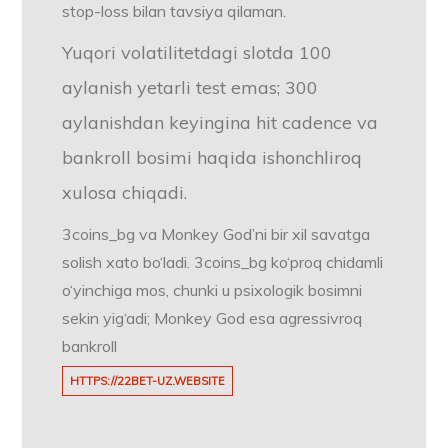
stop-loss bilan tavsiya qilaman.
Yuqori volatilitetdagi slotda 100
aylanish yetarli test emas; 300
aylanishdan keyingina hit cadence va
bankroll bosimi haqida ishonchliroq
xulosa chiqadi.
3coins_bg va Monkey God’ni bir xil savatga
solish xato bo‘ladi. 3coins_bg ko‘proq chidamli
o‘yinchiga mos, chunki u psixologik bosimni
sekin yig‘adi; Monkey God esa agressivroq
bankroll
HTTPS://22BET-UZ.WEBSITE