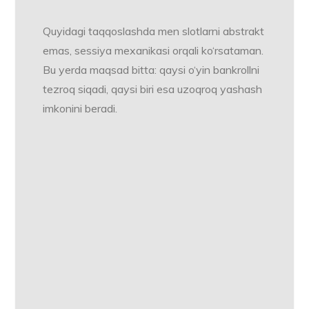
Quyidagi taqqoslashda men slotlarni abstrakt
emas, sessiya mexanikasi orqali ko‘rsataman.
Bu yerda maqsad bitta: qaysi o‘yin bankrollni
tezroq siqadi, qaysi biri esa uzoqroq yashash
imkonini beradi.