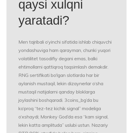
qaysi xulqni
yaratadi?
Men tajribali o‘yinchi sifatida ishlab chiquvchi
yondashuviga ham qarayman, chunki yuqori
volatilitet tasodifiy degani emas, balki
ehtimollarni qattiqroq taqsimlash demakdir.
RNG sertifikati bo‘lgan slotlarda har bir
aylanish mustaqil, lekin dizaynerlar o‘sha
mustaqil natijalarni qanday bloklarga
joylashini boshqaradi. 3coins_bg’da bu
ko‘proq “tez-tez kichik signal” modeliga
o‘xshaydi; Monkey God’da esa “kam signal,
lekin katta amplituda” uslubi ustun. Nazariy