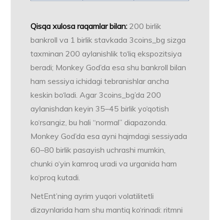
Qisqa xulosa raqamlar bilan:
200 birlik
bankroll va 1 birlik stavkada 3coins_bg sizga
taxminan 200 aylanishlik to‘liq ekspozitsiya
beradi; Monkey God’da esa shu bankroll bilan
ham sessiya ichidagi tebranishlar ancha
keskin bo‘ladi. Agar 3coins_bg’da 200
aylanishdan keyin 35–45 birlik yo‘qotish
ko‘rsangiz, bu hali “normal” diapazonda.
Monkey God’da esa ayni hajmdagi sessiyada
60–80 birlik pasayish uchrashi mumkin,
chunki o‘yin kamroq uradi va urganida ham
ko‘proq kutadi.
NetEnt’ning ayrim yuqori volatilitetli
dizaynlarida ham shu mantiq ko‘rinadi: ritmni