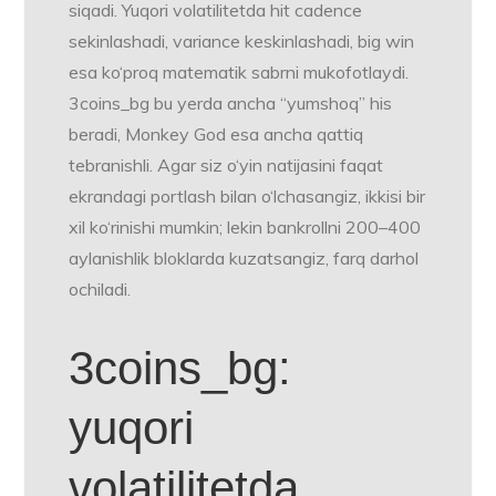
siqadi. Yuqori volatilitetda hit cadence
sekinlashadi, variance keskinlashadi, big win
esa ko‘proq matematik sabrni mukofotlaydi.
3coins_bg bu yerda ancha “yumshoq” his
beradi, Monkey God esa ancha qattiq
tebranishli. Agar siz o‘yin natijasini faqat
ekrandagi portlash bilan o‘lchasangiz, ikkisi bir
xil ko‘rinishi mumkin; lekin bankrollni 200–400
aylanishlik bloklarda kuzatsangiz, farq darhol
ochiladi.
3coins_bg:
yuqori
volatilitetda