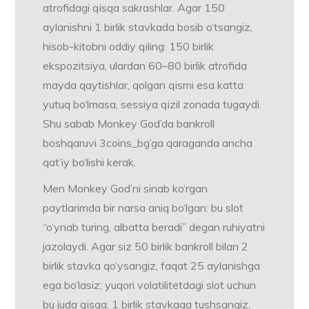
atrofidagi qisqa sakrashlar. Agar 150
aylanishni 1 birlik stavkada bosib o‘tsangiz,
hisob-kitobni oddiy qiling: 150 birlik
ekspozitsiya, ulardan 60–80 birlik atrofida
mayda qaytishlar, qolgan qismi esa katta
yutuq bo‘lmasa, sessiya qizil zonada tugaydi.
Shu sabab Monkey God’da bankroll
boshqaruvi 3coins_bg’ga qaraganda ancha
qat’iy bo‘lishi kerak.
Men Monkey God’ni sinab ko‘rgan
paytlarimda bir narsa aniq bo‘lgan: bu slot
“o‘ynab turing, albatta beradi” degan ruhiyatni
jazolaydi. Agar siz 50 birlik bankroll bilan 2
birlik stavka qo‘ysangiz, faqat 25 aylanishga
ega bo‘lasiz; yuqori volatilitetdagi slot uchun
bu juda qisqa. 1 birlik stavkaga tushsangiz,