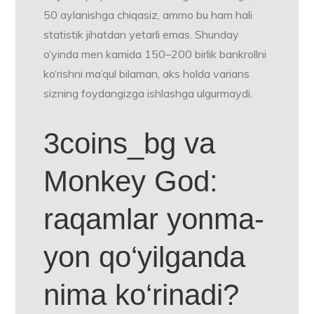
50 aylanishga chiqasiz, ammo bu ham hali
statistik jihatdan yetarli emas. Shunday
o‘yinda men kamida 150–200 birlik bankrollni
ko‘rishni ma’qul bilaman, aks holda varians
sizning foydangizga ishlashga ulgurmaydi.
3coins_bg va
Monkey God:
raqamlar yonma-
yon qo‘yilganda
nima ko‘rinadi?