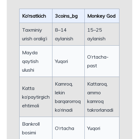
Ko‘rsatkich
3coins_bg
Monkey God
Taxminiy
8–14
15–25
urish oralig‘i
aylanish
aylanish
Mayda
O‘rtacha-
qaytish
Yuqori
past
ulushi
Kamroq,
Kattaroq,
Katta
lekin
ammo
ko‘paytirgich
barqarorroq
kamroq
ehtimoli
ko‘rinadi
takrorlanadi
Bankroll
O‘rtacha
Yuqori
bosimi