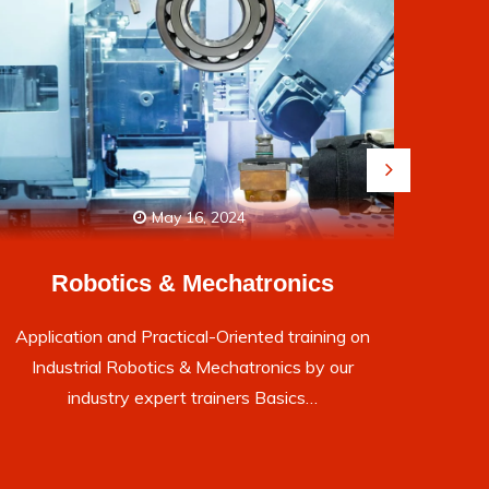
May 16, 2024
Automation & Control
Automation & Control Application and
Practical-Oriented training on PLC, SCADA,
HMI, VFD, DCS, Industrial Networking,…
I