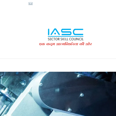
18853200