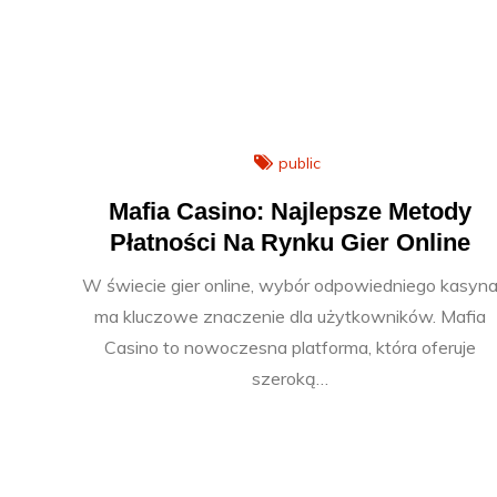
public
Mafia Casino: Najlepsze Metody
Płatności Na Rynku Gier Online
W świecie gier online, wybór odpowiedniego kasyn
ma kluczowe znaczenie dla użytkowników. Mafia
Casino to nowoczesna platforma, która oferuje
szeroką…