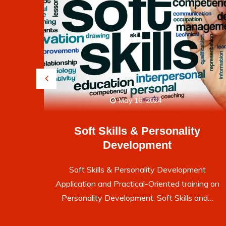
May 16, 2024
ty
Engineering Designing Course
Engineering Designing Courses Application
pment
and Practical-Oriented training on AutoCAD
aining on
SolidWorks, CATIA and UG NX etc.…
ls and…