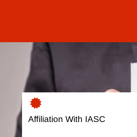
Affiliation With IASC