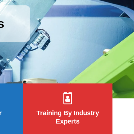
s
r
Training By Industry
Experts