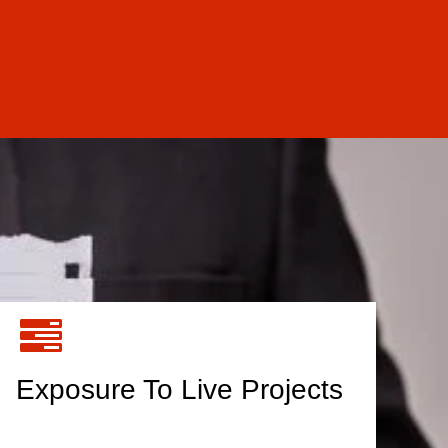
Exposure To Live Projects