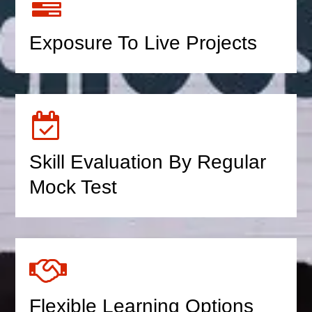
Exposure To Live Projects
Skill Evaluation By Regular
Mock Test
Flexible Learning Options