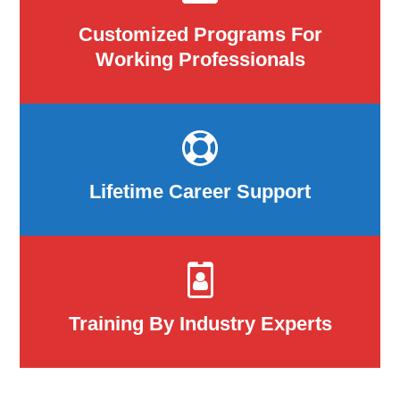
Customized Programs For
Working Professionals
Lifetime Career Support
Training By Industry Experts