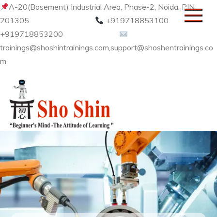
Skip
A-20(Basement) Industrial Area, Phase-2, Noida. PIN
to
201305
+919718853100
content
+919718853200
trainings@shoshintrainings.com,support@shoshentrainings.co
m
Sho Shin