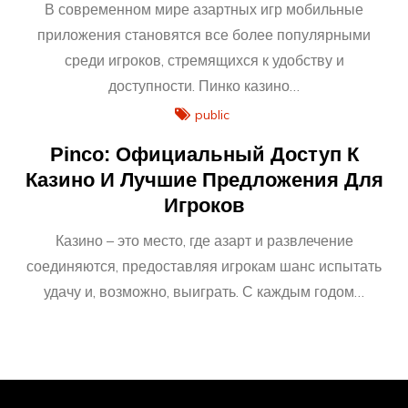
В современном мире азартных игр мобильные
приложения становятся все более популярными
среди игроков, стремящихся к удобству и
доступности. Пинко казино…
public
Pinco: Официальный Доступ К
Казино И Лучшие Предложения Для
Игроков
Казино – это место, где азарт и развлечение
соединяются, предоставляя игрокам шанс испытать
удачу и, возможно, выиграть. С каждым годом…