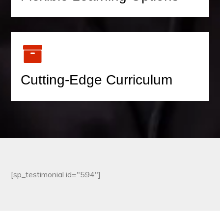
Cutting-Edge Curriculum
[sp_testimonial id="594"]