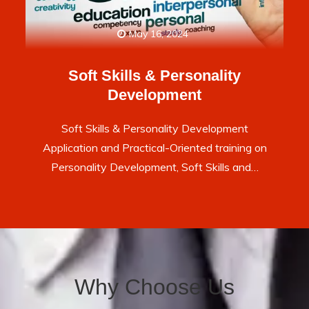
May 16, 2024
Soft Skills & Personality
Development
Soft Skills & Personality Development
Application and Practical-Oriented training on
Personality Development, Soft Skills and…
Why Choose Us