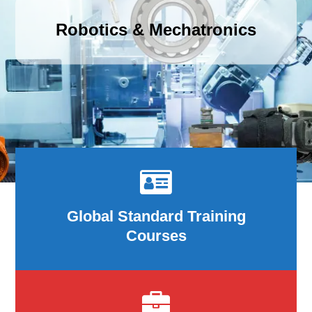
Engineering Designing
Robotics & Mechatronics
Future Technologies
Industrial IoT (IIoT)
Courses
Global Standard Training
Courses