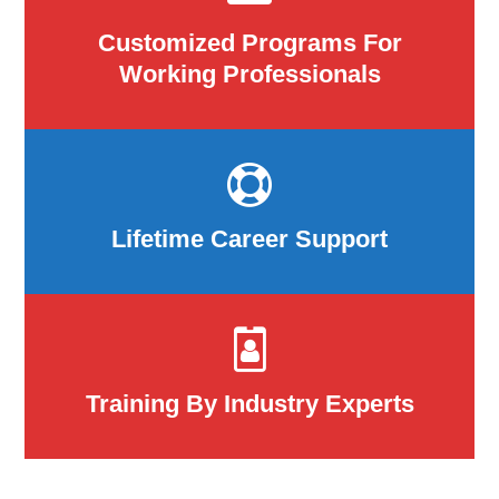
Customized Programs For
Working Professionals
Lifetime Career Support
Training By Industry Experts