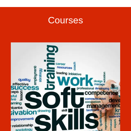
Courses