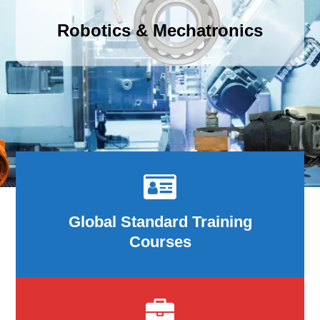
Engineering Designing
Robotics & Mechatronics
Future Technologies
Industrial IoT (IIoT)
Courses
Global Standard Training
Courses