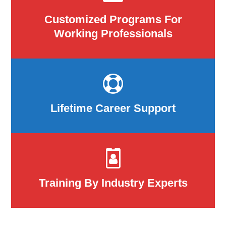
Customized Programs For
Working Professionals
Lifetime Career Support
Training By Industry Experts