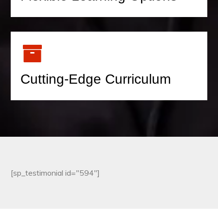
Cutting-Edge Curriculum
[sp_testimonial id="594"]