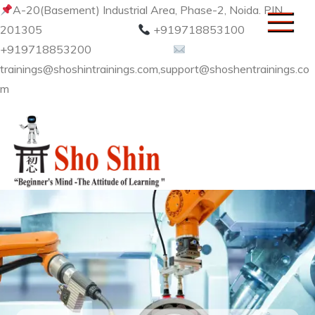
Skip
A-20(Basement) Industrial Area, Phase-2, Noida. PIN
to
201305
+919718853100
content
+919718853200
trainings@shoshintrainings.com,support@shoshentrainings.co
m
Sho Shin