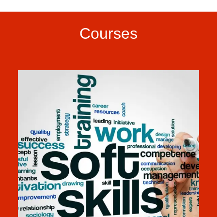
Courses