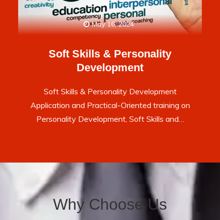
May 16, 2024
Soft Skills & Personality
Development
Soft Skills & Personality Development
Application and Practical-Oriented training on
Personality Development, Soft Skills and…
Why Choose Us