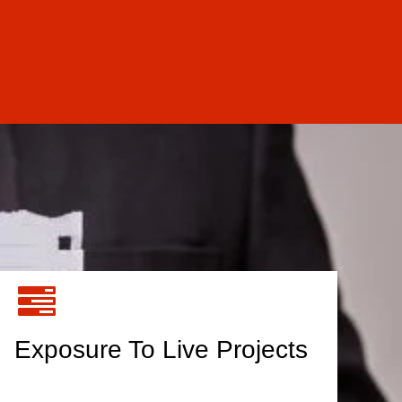
Exposure To Live Projects