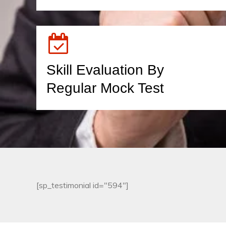
Skill Evaluation By
Regular Mock Test
[sp_testimonial id="594"]