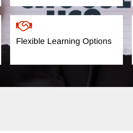
Flexible Learning Options