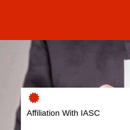
Affiliation With IASC