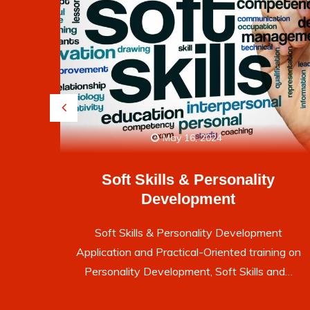
May 16, 2024
Soft Skills & Personality
Development
d
al
Soft Skills & Personality Development
pert…
Application and Practical-Oriented training on
Personality Development, Soft Skills and…