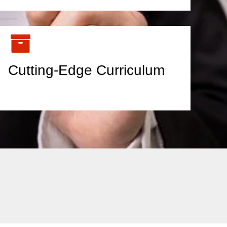
Cutting-Edge Curriculum