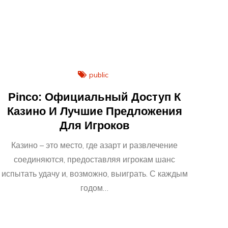
public
Pinco: Официальный Доступ К
Казино И Лучшие Предложения
Для Игроков
Казино – это место, где азарт и развлечение
соединяются, предоставляя игрокам шанс
испытать удачу и, возможно, выиграть. С каждым
годом…