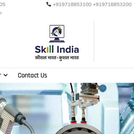
oida. PIN 201305
+919718853100 +9197
m
r
Contact Us