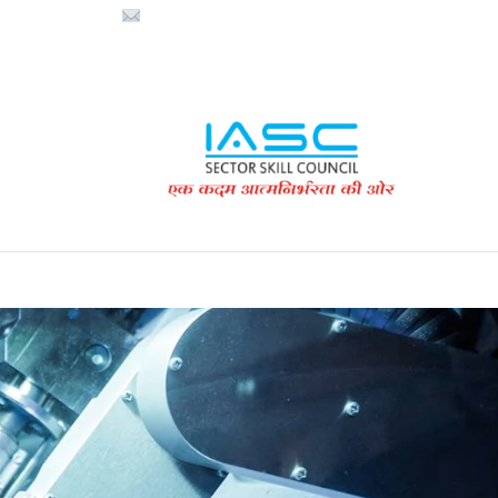
18853200