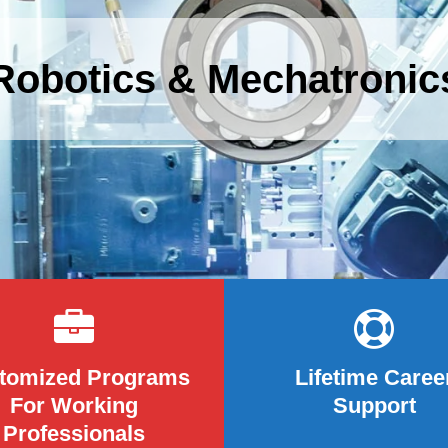
Engineering Designing
Robotics & Mechatronic
Future Technologies
Industrial IoT (IIoT)
Courses
tomized Programs
Lifetime Caree
For Working
Support
Professionals