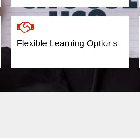
Flexible Learning Options