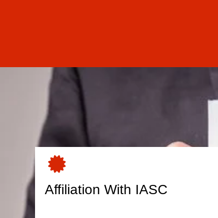
Affiliation With IASC