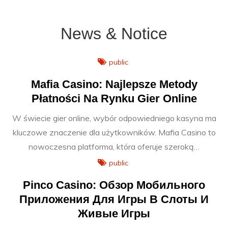
News & Notice
public
Mafia Casino: Najlepsze Metody
Płatności Na Rynku Gier Online
W świecie gier online, wybór odpowiedniego kasyna ma
kluczowe znaczenie dla użytkowników. Mafia Casino to
nowoczesna platforma, która oferuje szeroką…
public
Pinco Casino: Обзор Мобильного
Приложения Для Игры В Слоты И
Живые Игры