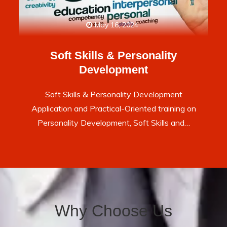
May 16, 2024
Soft Skills & Personality
Development
Soft Skills & Personality Development
Application and Practical-Oriented training on
Personality Development, Soft Skills and…
Why Choose Us