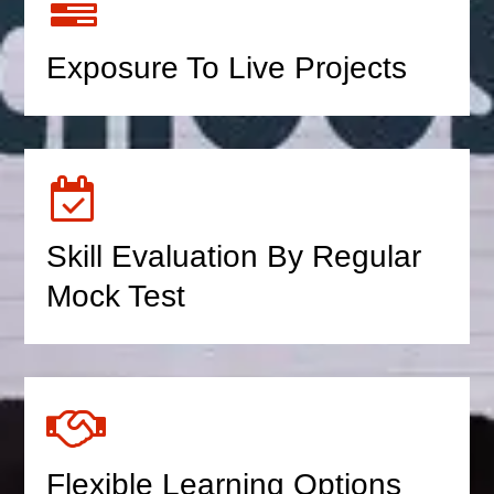
Exposure To Live Projects
Skill Evaluation By Regular
Mock Test
Flexible Learning Options