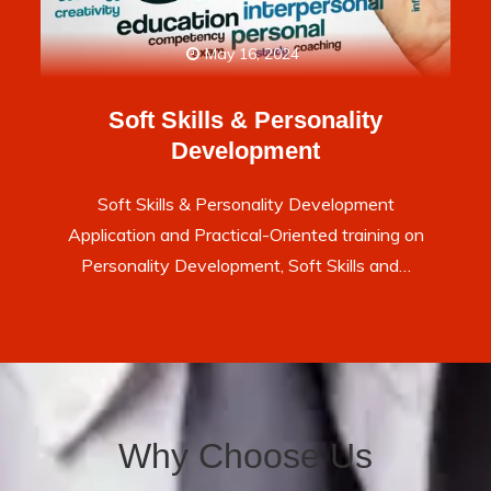
May 16, 2024
Soft Skills & Personality
Development
Soft Skills & Personality Development
Application and Practical-Oriented training on
Personality Development, Soft Skills and…
Why Choose Us