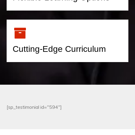
Cutting-Edge Curriculum
[sp_testimonial id="594"]